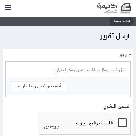
أسئلة البرمجة
أرسل تقرير
تبليغك
يمكنك إرسال رسالة مع التقرير بشكل اختياري
أضف صورة من رابط خارجي
التحقق البشري