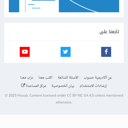
تابعنا على
عن أكاديمية حسوب
الأسئلة الشائعة
اكتب معنا
درّب معنا
إرشادات الاستخدام
بيان الخصوصية
مركز المساعدة
© 2025
Hsoub
.
Content licensed under
CC BY-NC-SA 4.0
unless mentioned
otherwise.