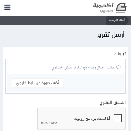
أسئلة البرمجة
أرسل تقرير
تبليغك
يمكنك إرسال رسالة مع التقرير بشكل اختياري
أضف صورة من رابط خارجي
التحقق البشري