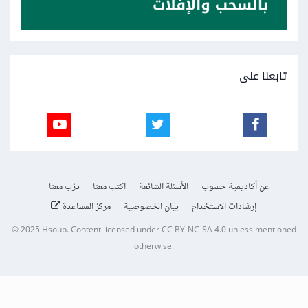
تابعنا على
عن أكاديمية حسوب
الأسئلة الشائعة
اكتب معنا
درّب معنا
إرشادات الاستخدام
بيان الخصوصية
مركز المساعدة
© 2025
Hsoub
.
Content licensed under
CC BY-NC-SA 4.0
unless mentioned
otherwise.