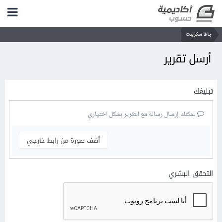
جافا سكريبت
أرسل تقرير
تبليغك
يمكنك إرسال رسالة مع التقرير بشكل اختياري
أضف صورة من رابط خارجي
التحقق البشري