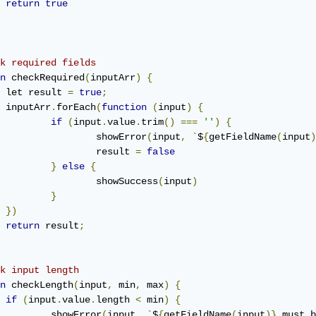
return
true
k required fields
n
 checkRequired
(
inputArr
)
{
	let result 
=
true
;
	inputArr
.
forEach
(
function
(
input
)
{
if
(
input
.
value
.
trim
()
===
''
)
{
			showError
(
input
,
`
$
{
getFieldName
(
input
)
			result 
=
false
}
else
{
			showSuccess
(
input
)
}
})
return
 result
;
k input length
n
 checkLength
(
input
,
 min
,
 max
)
{
if
(
input
.
value
.
length 
<
 min
)
{
		showError
(
input
,
`
$
{
getFieldName
(
input
)}
 must b