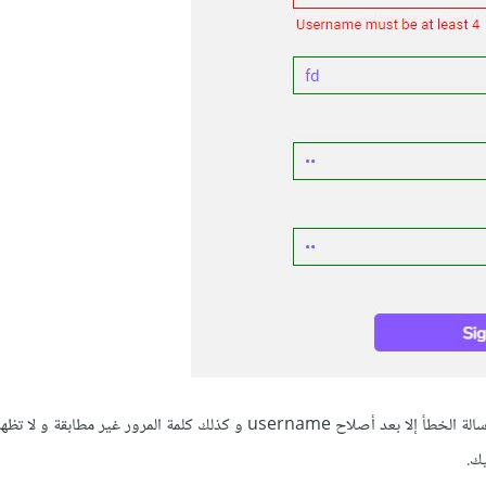
في الصورة الإيميل غير مطابق و لاتظهر رسالة الخطأ إلا بعد أصلاح username و كذلك كلمة المرور غير مطابق
يك.