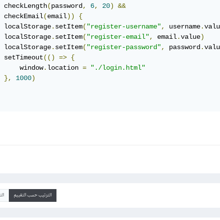
 checkLength
(
password
,
6
,
20
)
&&
 checkEmail
(
email
))
{
 localStorage
.
setItem
(
"register-username"
,
 username
.
valu
 localStorage
.
setItem
(
"register-email"
,
 email
.
value
)
 localStorage
.
setItem
(
"register-password"
,
 password
.
valu
 setTimeout
(()
=>
{
     window
.
location 
=
"./login.html"
},
1000
)
الترتيب حسب التقييم
ال