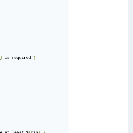
}
 is required
`)
e at least $
{
min
}`)