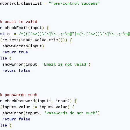
mControl
.
classList 
=
"form-control success"
k email is valid
n
 checkEmail
(
input
)
{
st
 re 
=
/^(([^<>()\[\]\\.,;:\s@"]+(\.[^<>()\[\]\\.,;:\s@
(
re
.
test
(
input
.
value
.
trim
()))
{
 showSuccess
(
input
)
return
true
lse
{
 showError
(
input
,
'Email is not valid'
)
return
false
k passwords much
n
 checkPassword
(
input1
,
 input2
)
{
(
input1
.
value 
!=
 input2
.
value
)
{
 showError
(
input2
,
'Passwords do not much'
)
return
false
lse
{