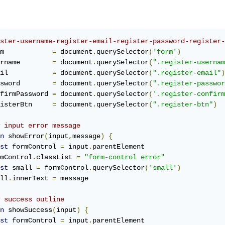
ster-username-register-email-register-password-register-
m            
=
 document
.
querySelector
(
'form'
)
rname        
=
 document
.
querySelector
(
".register-usernam
il           
=
 document
.
querySelector
(
".register-email"
)
sword        
=
 document
.
querySelector
(
".register-passwor
firmPassword 
=
 document
.
querySelector
(
'.register-confirm
isterBtn     
=
 document
.
querySelector
(
".register-btn"
)
 input error message
n
 showError
(
input
,
message
)
{
st
 formControl 
=
 input
.
parentElement

mControl
.
classList 
=
"form-control error"
st
 small 
=
 formControl
.
querySelector
(
'small'
)
ll
.
innerText 
=
 success outline
n
 showSuccess
(
input
)
{
st
 formControl 
=
 input
.
parentElement
