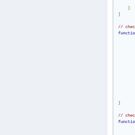
}
}
// chec
functio
}
// chec
functio