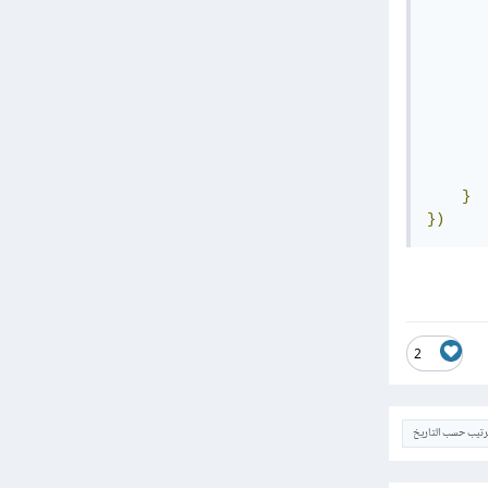
       
       
       
       
       
       
       
}
})
2
ترتيب حسب التاريخ