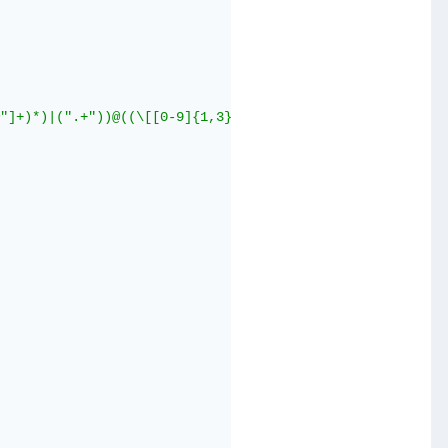
"]+)*)|(".+"))@((\[[0-9]{1,3}\.[0-9]{1,3}\.[0-9]{1,3}\.[