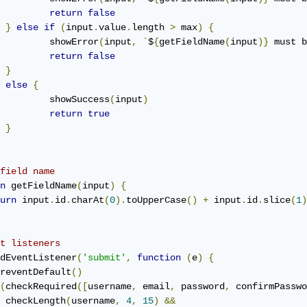
return
false
}
else
if
(
input
.
value
.
length 
>
 max
)
{
		showError
(
input
,
`
$
{
getFieldName
(
input
)}
 must b
return
false
}
else
{
		showSuccess
(
input
)
return
true
}
field name
n
 getFieldName
(
input
)
{
urn
 input
.
id
.
charAt
(
0
).
toUpperCase
()
+
 input
.
id
.
slice
(
1
)
t listeners
dEventListener
(
'submit'
,
function
(
e
)
{
reventDefault
()
(
checkRequired
([
username
,
 email
,
 password
,
 confirmPasswo
 checkLength
(
username
,
4
,
15
)
&&