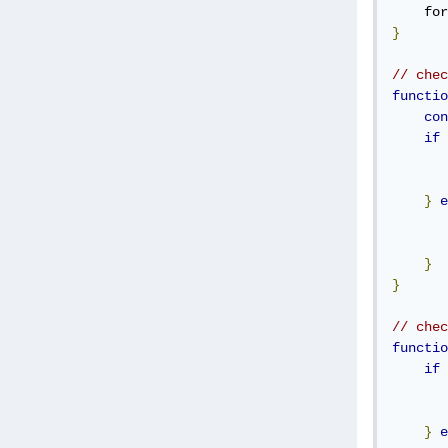
    for
}
// chec
functio
con
if
       
}
e
       
}
}
// chec
functio
if
       
}
e