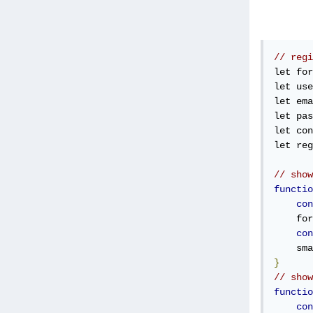
// regi
let for
let use
let ema
let pas
let con
let reg
// show
functio
con
    for
con
    sma
}
// show
functio
con