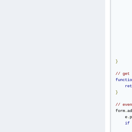
}
// get 
functio
ret
}
// even
form
.
ad
    e
.
p
if
       