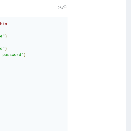
الكود:
btn
e"
)
d"
)
-password'
)