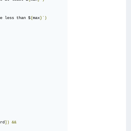
e less than $
{
max
}`)
rd
])
&&