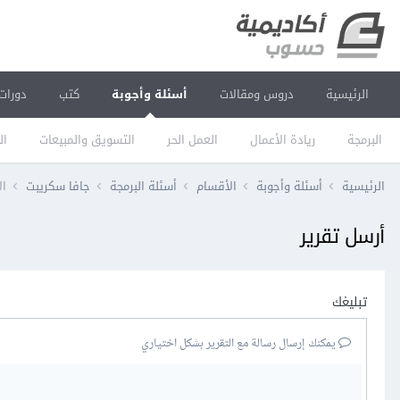
الرئيسية
دروس ومقالات
أسئلة وأجوبة
كتب
دورات
البرمجة
ريادة الأعمال
العمل الحر
التسويق والمبيعات
ال
الرئيسية
أسئلة وأجوبة
الأقسام
أسئلة البرمجة
جافا سكريبت
الإ
أرسل تقرير
تبليغك
يمكنك إرسال رسالة مع التقرير بشكل اختياري