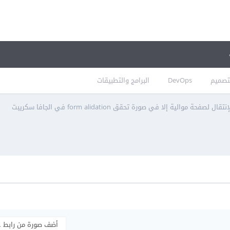
تصميم
DevOps
البرامج والتطبيقات
نتقال لصفحة موالية إلا في صورة تحقق form alidation في الجافا سكريبت
أضف صورة من رابط 