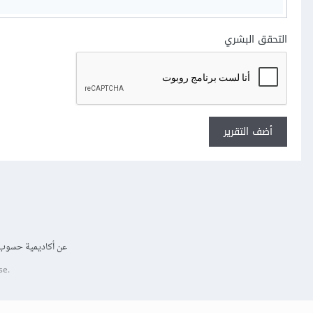
التحقق البشري
أضف التقرير
عن أكاديمية حسوب
se.