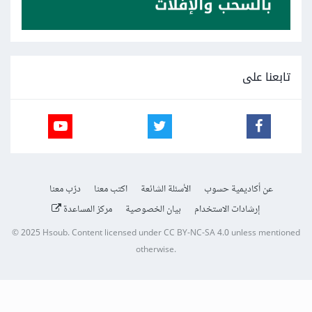
تابعنا على
عن أكاديمية حسوب
الأسئلة الشائعة
اكتب معنا
درّب معنا
إرشادات الاستخدام
بيان الخصوصية
مركز المساعدة
© 2025
Hsoub
.
Content licensed under
CC BY-NC-SA 4.0
unless mentioned
otherwise.