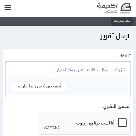
جافا سكريبت
أرسل تقرير
تبليغك
يمكنك إرسال رسالة مع التقرير بشكل اختياري
أضف صورة من رابط خارجي
التحقق البشري