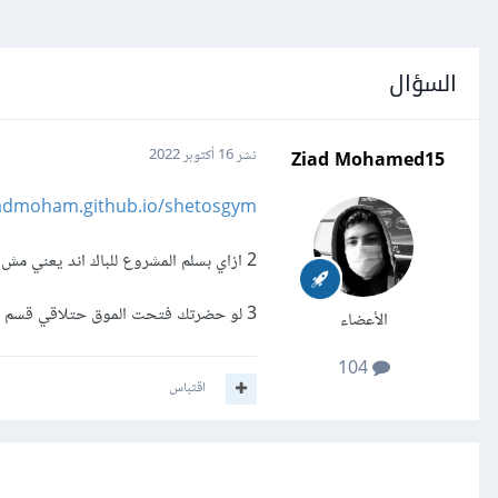
السؤال
Ziad Mohamed15
نشر
16 أكتوبر 2022
iadmoham.github.io/shetosgym/
2 ازاي بسلم المشروع للباك اند يعني مش ازاي بديله الملفات يعني ايه التفاصيل الي مفروض تكون في الموقع
3 لو حضرتك فتحت الموق حتلاقي قسم المقالات هل انا كل مقال لازم اعملو صفحة وكده ولا الباك اند الي بيعمل
الأعضاء
104
اقتباس