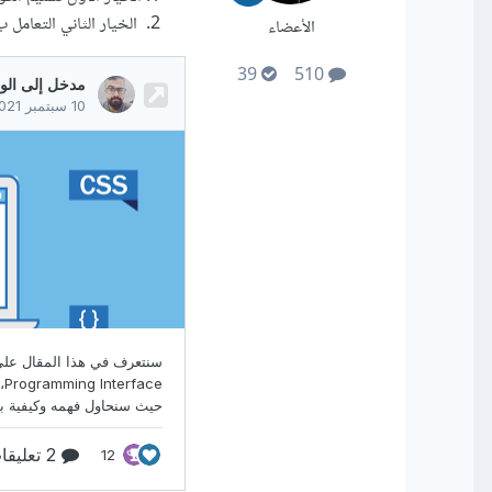
الخيار الثاني التعامل ب restful apis وهذا لا يستلزم منك تسليم الكود لمطور ال
الأعضاء
39
510