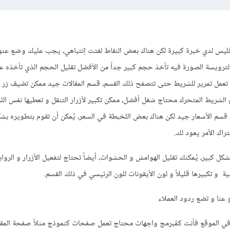
يس لدي خبرة كبيرة لكن هناك بعض النقاط لفتت إنتباهي، يجب عليك وضع عن
الترويسة الصورة فيه تأخذ حجم كبير جداً من الأفضل تقليل الحجم الذي تأخذه 
ج تعمل تمرير للشريط حتى تتصفح ذلك القسم، قسم المقالات جيد ممكن تضيف زر أ
 الشريط المتحرك محتاج شغل أفضل، ممكن تكبير لأزرار التنقل و تعطيها نفس اللو
، قسم الأسعار جيد لكن هناك بعض اللخبطة في السعر، يُمكن أن تقوم بتطويره بشك
راك الأمر يعود لك.
كل كبير، يُمكنك تقليل الهوامش و الحشوات، أيضاً تحتاج لتفعيل الأزرار و الرواب
سية و تكبيرها قليلاً و لون الأيقونات للون الرئيسي في ذلك القسم.
و عنا و تضع ردود العملاء
في الموقع فأنت كمُبرمج واجهات محتاج تعمل صفحات كنموذج مثلاً صفحة المق