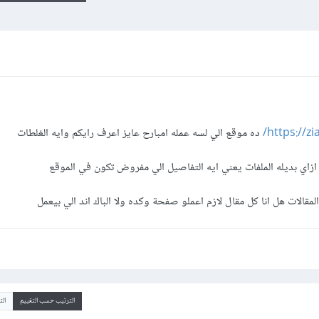
https://z
ده موقع الي لسه عمله امبارح عايز اعرف رايكم وايه الغلطات
الترتيب حسب التقييم
ال