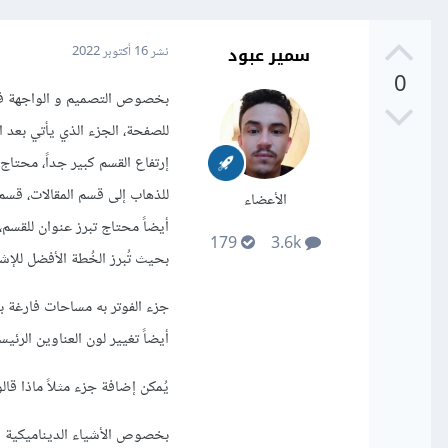
سمير عبود
نشر
16 أكتوبر 2022
0
بخصوص التصميم و الواجهة فل
للصفحة، الجزء الذي يأتي بعد 
إرتفاع القسم كبير جداً، محتا
للذهاب إلى قسم المقالات، قسم
الأعضاء
أيضاً محتاج تبرز عنوان للقسم
179
3.6k
بحيث تُبرز الخُطة الأفضل للإشت
جزء الفوتر به مساحات فارغة بش
أيضاً تغيير لون العناوين الرئي
يُمكن إضافة جزء مثلاً ماذا قال
بخصوص الأشياء الديناميكية 