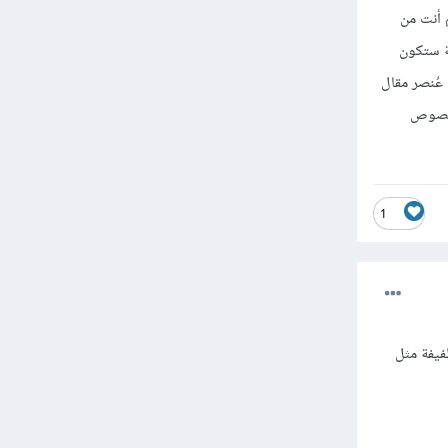
 أنت من
حة ستكون
عُنصر مقال
 الأمر بخصوص
1
فيفة مثل