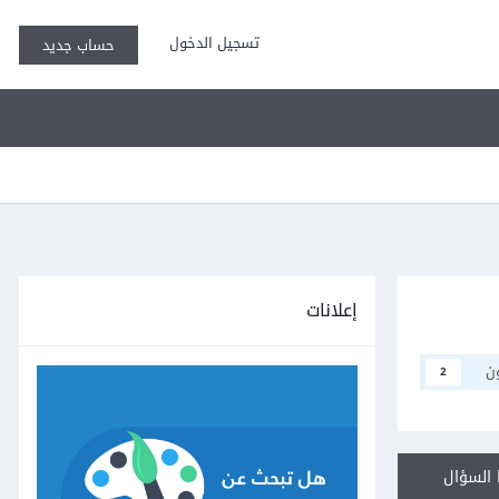
تسجيل الدخول
حساب جديد
إعلانات
ن
2
السؤال