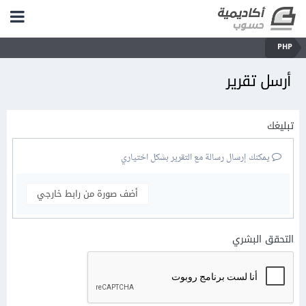
PHP
أرسل تقرير
تبليغك
يمكنك إرسال رسالة مع التقرير بشكل اختياري
أضف صورة من رابط خارجي
التحقق البشري