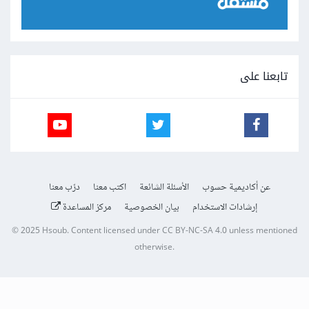
تابعنا على
عن أكاديمية حسوب
الأسئلة الشائعة
اكتب معنا
درّب معنا
إرشادات الاستخدام
بيان الخصوصية
مركز المساعدة
© 2025
Hsoub
.
Content licensed under
CC BY-NC-SA 4.0
unless mentioned
otherwise.