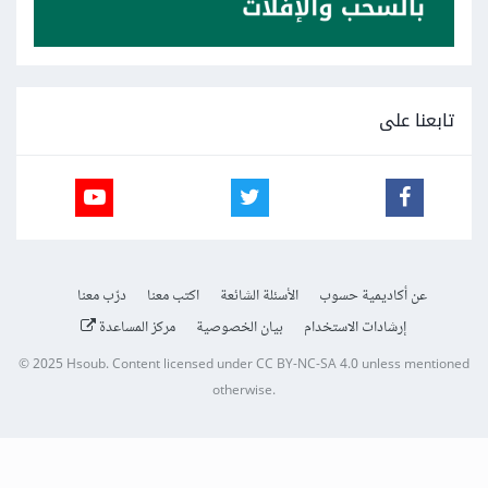
تابعنا على
عن أكاديمية حسوب
الأسئلة الشائعة
اكتب معنا
درّب معنا
إرشادات الاستخدام
بيان الخصوصية
مركز المساعدة
© 2025
Hsoub
.
Content licensed under
CC BY-NC-SA 4.0
unless mentioned
otherwise.