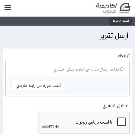
أسئلة البرمجة
أرسل تقرير
تبليغك
يمكنك إرسال رسالة مع التقرير بشكل اختياري
أضف صورة من رابط خارجي
التحقق البشري