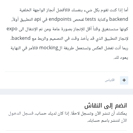
أما إذا كنت تقوم بكل شيء بنفسك فالأفضل أنجاز الواجهة الخلفية
backend وكتابة tests لفحص endpoints في api التطبيق أولاً,
كونها ستستغرق وقتاً أقل للإنجاز بصورة عامة ومن ثم الإنتقال الى expo
لإنجاز التطبيق الذي قد يأخذ وقت في التصميم والربط مع backend.
ربما أنت تفضل العكس وتستعمل طريقة الmocking فالأمر في النهاية
يعود لك.
اقتباس
انضم إلى النقاش
يمكنك أن تنشر الآن وتسجل لاحقًا. إذا كان لديك حساب،
فسجل الدخول
الآن
لتنشر باسم حسابك.