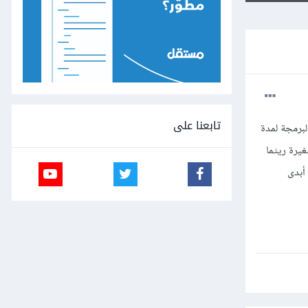
تابعنا على
فت عن العمل والبرمجة لمدة
يرة ريثما
أبدى