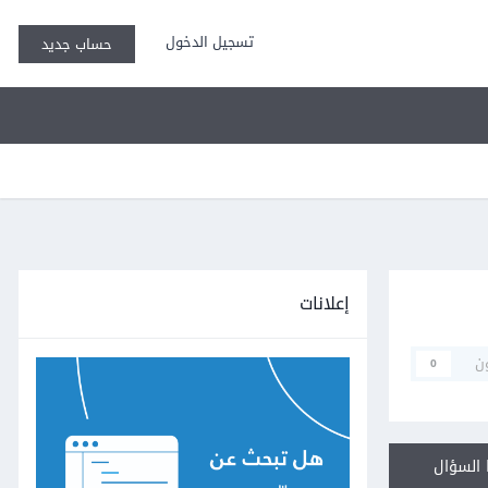
تسجيل الدخول
حساب جديد
إعلانات
ن
0
السؤال