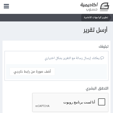
تطوير الواجهات الأمامية
أرسل تقرير
تبليغك
يمكنك إرسال رسالة مع التقرير بشكل اختياري
أضف صورة من رابط خارجي
التحقق البشري