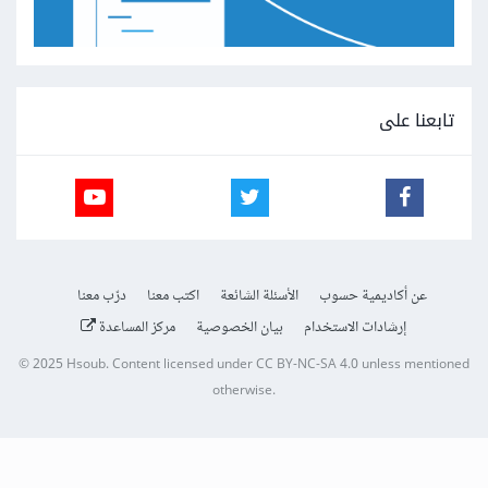
تابعنا على
عن أكاديمية حسوب
الأسئلة الشائعة
اكتب معنا
درّب معنا
إرشادات الاستخدام
بيان الخصوصية
مركز المساعدة
© 2025
Hsoub
.
Content licensed under
CC BY-NC-SA 4.0
unless mentioned
otherwise.