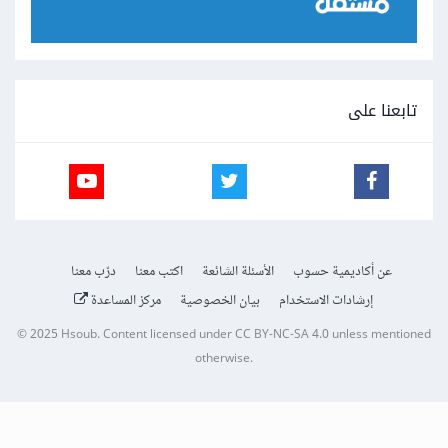
تابعنا على
عن أكاديمية حسوب
الأسئلة الشائعة
اكتب معنا
درّب معنا
إرشادات الاستخدام
بيان الخصوصية
مركز المساعدة
© 2025
Hsoub
.
Content licensed under
CC BY-NC-SA 4.0
unless mentioned
otherwise.