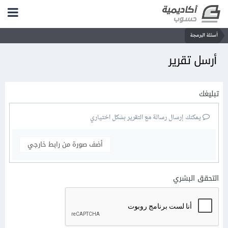
أسئلة البرمجة
أرسل تقرير
تبليغك
يمكنك إرسال رسالة مع التقرير بشكل اختياري
أضف صورة من رابط خارجي
التحقق البشري