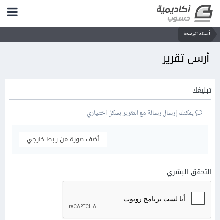
أسئلة البرمجة
أرسل تقرير
تبليغك
يمكنك إرسال رسالة مع التقرير بشكل اختياري
أضف صورة من رابط خارجي
التحقق البشري