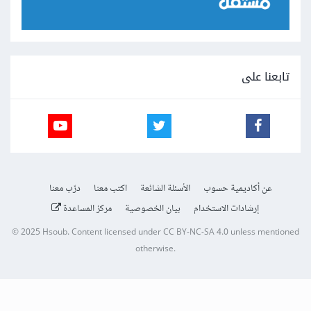
تابعنا على
عن أكاديمية حسوب
الأسئلة الشائعة
اكتب معنا
درّب معنا
إرشادات الاستخدام
بيان الخصوصية
مركز المساعدة
© 2025
Hsoub
.
Content licensed under
CC BY-NC-SA 4.0
unless mentioned
otherwise.