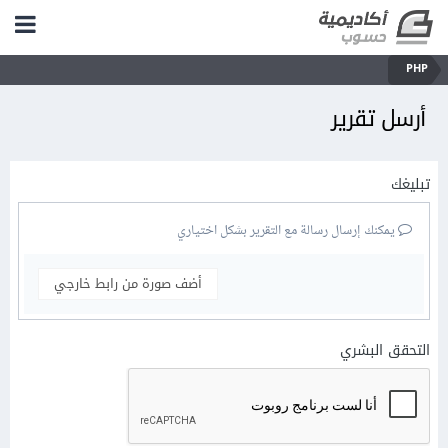
PHP
أرسل تقرير
تبليغك
يمكنك إرسال رسالة مع التقرير بشكل اختياري
أضف صورة من رابط خارجي
التحقق البشري