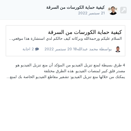
كيفية حماية الكورسات من السرقة
21 سبتمبر 2022
كيفية حماية الكورسات من السرقة
السلام عليكم ورحمةالله وبركاته كيف حالكم لدي استشارة هذا موقعي الالكتروني اود تطويره wpschool7.com اريد ان اضيف الكورسات له وقسم خاص بمتجر للمنتجات الرقمية ما رايكم هل اعملها في subdomin كل واحدة موقع منفصل ام افضل اضيفها كلها في موقع واحد.؟ ثانيا انا طبعا اريد ان اضيف الكورسات كما اخبرتكم واريد حمايتها من السرقة لكن صراحة كل المواقع التي عملتها اضفت الفيديوهات من اليوتيوب وخلاص على كدا اريد طريقة حماية ان وجدت بارك الله فيكم الموقع معمول على ووردبريس
بواسطة محمد عبدالله18
20 سبتمبر 2022
2 اجابة
4 طرق بسيطة لمنع تنزيل الفيديو من المؤكد أن منع
تنزيل الفيديو هو
مصدر قلق كبير لمنصات الفيديو. هذه الطرق مختلفة
يمكنك من خلالها منع تنزيل الفيديو: تشفير مقاطع الفيديو الخاصة بك لمنع تنزيلها استخدام العلامة المائية على مقاطع الفيديو استخدام تقنية تشفير DRM لحماية ملفات الفيديو اختيار خدمة DRM كيف تمنع تنزيل الفيديو في ووردبريس؟ في Vdocipher توفر استضافة فيديو آمنة لـ WordPress من خلال تقديم الميزات التالية لهم. دفق مشفر بنظام إدارة الحقوق الرقمية (DR