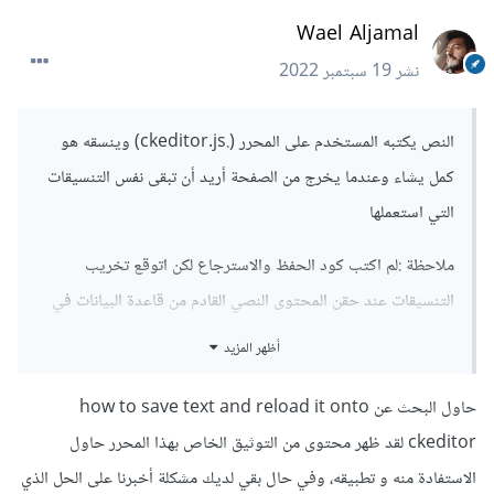
Wael Aljamal
نشر
19 سبتمبر 2022
النص يكتبه المستخدم على المحرر (.ckeditor.js) وينسقه هو
كمل يشاء وعندما يخرج من الصفحة أريد أن تبقى نفس التنسيقات
التي استعملها
ملاحظة :لم اكتب كود الحفظ والاسترجاع لكن اتوقع تخريب
التنسيقات عند حقن المحتوى النصي القادم من قاعدة البيانات في
المحرر لذلك ابحث عن فكرة لحفظ التنسيقات
أظهر المزيد
حاول البحث عن how to save text and reload it onto
ckeditor لقد ظهر محتوى من التوثيق الخاص بهذا المحرر حاول
الاستفادة منه و تطبيقه، وفي حال بقي لديك مشكلة أخبرنا على الحل الذي