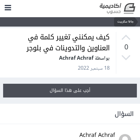
جافا سكريبت
كيف يمكنني تغيير كلمة في
العناوين والتدوينات في بلوجر
0
بواسطة Achraf Achraf
18 سبتمبر 2022
أجب على هذا السؤال
السؤال
Achraf Achraf