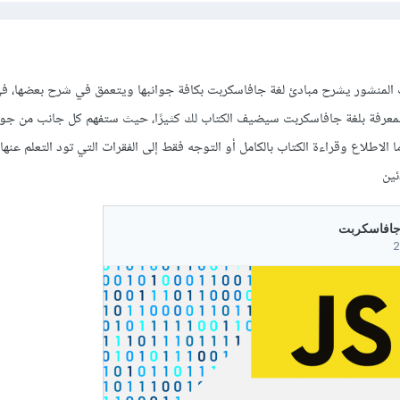
 المنشور يشرح مبادئ لغة جافاسكربت بكافة جوانبها ويتعمق في شرح بعضها، ف
عرفة بلغة جافاسكربت سيضيف الكتاب لك كثيرًا، حيث ستفهم كل جانب من جوان
 الاطلاع وقراءة الكتاب بالكامل أو التوجه فقط إلى الفقرات التي تود التعلم عنها
ئين