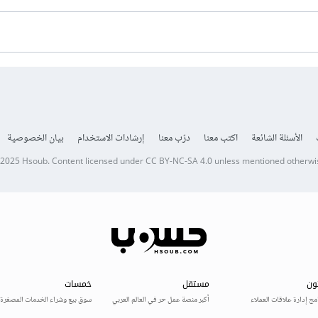
الأسئلة الشائعة
اكتب معنا
درّب معنا
إرشادات الاستخدام
بيان الخصوصية
 2025
Hsoub
.
Content licensed under
CC BY-NC-SA 4.0
unless mentioned otherwi