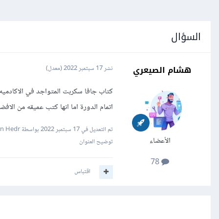
السؤال
هشام الصيعري
نشر
17 سبتمبر 2022
(معدل)
كتاب جافا سكربت المتواجد في الاكادميه 
اتمام الدورة اما انها كتب عميقه من الا
تم التعديل في
17 سبتمبر 2022
بواسطة Hassan Hedr
الأعضاء
توضيح العنوان
78
اقتباس