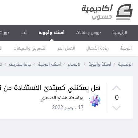
الرئيسية
دروس ومقالات
أسئلة وأجوبة
كتب
دورات
البرمجة
ريادة الأعمال
العمل الحر
التسويق والمبيعات
ال
الرئيسية
أسئلة وأجوبة
الأقسام
أسئلة البرمجة
جافا سكريبت
هل
هل يمكنني كمبتدئ الاستفادة من قر
0
بواسطة هشام الصيعري
17 سبتمبر 2022