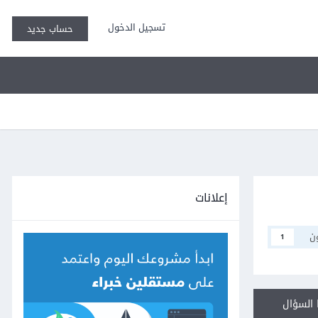
تسجيل الدخول
حساب جديد
إعلانات
ن
1
السؤال