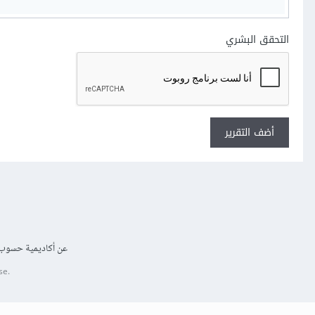
التحقق البشري
أضف التقرير
عن أكاديمية حسوب
se.