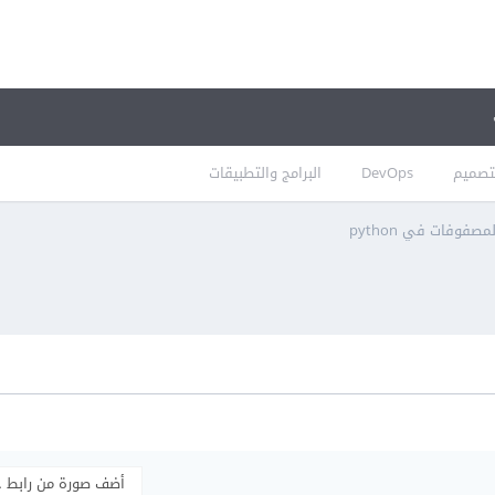
تصميم
DevOps
البرامج والتطبيقات
وفات في python
أضف صورة من رابط 