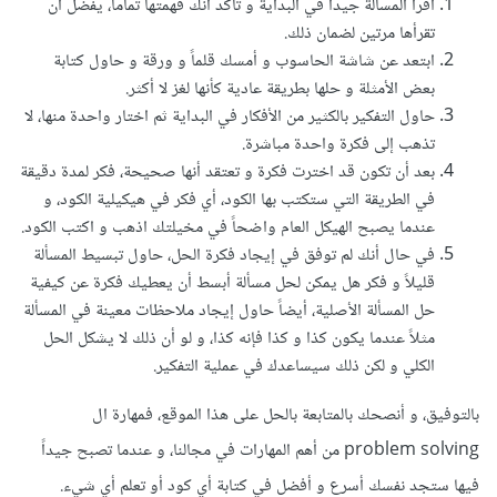
اقرأ المسألة جيداً في البداية و تأكد أنك فهمتها تماماً، يفضل أن
تقرأها مرتين لضمان ذلك.
ابتعد عن شاشة الحاسوب و أمسك قلماً و ورقة و حاول كتابة
بعض الأمثلة و حلها بطريقة عادية كأنها لغز لا أكثر.
حاول التفكير بالكثير من الأفكار في البداية ثم اختار واحدة منها، لا
تذهب إلى فكرة واحدة مباشرة.
بعد أن تكون قد اخترت فكرة و تعتقد أنها صحيحة، فكر لمدة دقيقة
في الطريقة التي ستكتب بها الكود، أي فكر في هيكيلية الكود، و
عندما يصبح الهيكل العام واضحاً في مخيلتك اذهب و اكتب الكود.
في حال أنك لم توفق في إيجاد فكرة الحل، حاول تبسيط المسألة
قليلاً و فكر هل يمكن لحل مسألة أبسط أن يعطيك فكرة عن كيفية
حل المسألة الأصلية، أيضاً حاول إيجاد ملاحظات معينة في المسألة
مثلاً عندما يكون كذا و كذا فإنه كذا، و لو أن ذلك لا يشكل الحل
الكلي و لكن ذلك سيساعدك في عملية التفكير.
بالتوفيق، و أنصحك بالمتابعة بالحل على هذا الموقع، فمهارة ال
problem solving من أهم المهارات في مجالنا، و عندما تصبح جيداً
فيها ستجد نفسك أسرع و أفضل في كتابة أي كود أو تعلم أي شيء.