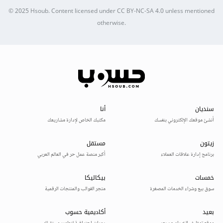
© 2025
Hsoub
.
Content licensed under
CC BY-NC-SA 4.0
unless mentioned
otherwise.