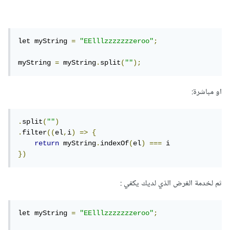
let myString 
=
"EElllzzzzzzzeroo"
;
myString 
=
 myString
.
split
(
""
);
او مباشرة:
.
split
(
""
)
.
filter
((
el
,
i
)
=>
{
return
 myString
.
indexOf
(
el
)
===
})
ثم لخدمة الغرض الذي لديك يكفي :
let myString 
=
"EElllzzzzzzzeroo"
;