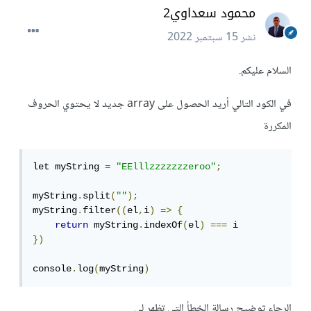
محمود سعداوي2
نشر
15 سبتمبر 2022
السلام عليكم.
في الكود التالي أريد الحصول على array جديد لا يحتوي الحروف
المكررة
let myString 
=
"EElllzzzzzzzeroo"
;
myString
.
split
(
""
);
myString
.
filter
((
el
,
i
)
=>
{
return
 myString
.
indexOf
(
el
)
===
})
console
.
log
(
myString
)
الرجاء توضيح رسالة الخطأ التي تظهر لي