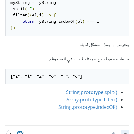
myString 
=
.
split
(
""
)
.
filter
((
el
,
i
)
=>
{
return
 myString
.
indexOf
(
el
)
===
})
يفترض ان يحل المشكل لديك.
ستعاد مصفوفة من حروف فريدة في المصفوفة.
["E", "l", "z", "e", "r", "o"]
String.prototype.split()‎
Array.prototype.filter()‎
String.prototype.indexOf()‎