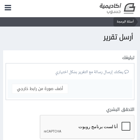
أسئلة البرمجة
أرسل تقرير
تبليغك
يمكنك إرسال رسالة مع التقرير بشكل اختياري
أضف صورة من رابط خارجي
التحقق البشري