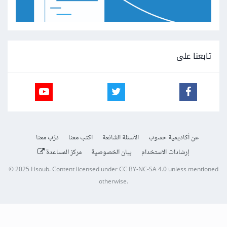
تابعنا على
عن أكاديمية حسوب
الأسئلة الشائعة
اكتب معنا
درّب معنا
إرشادات الاستخدام
بيان الخصوصية
مركز المساعدة
© 2025
Hsoub
.
Content licensed under
CC BY-NC-SA 4.0
unless mentioned
otherwise.