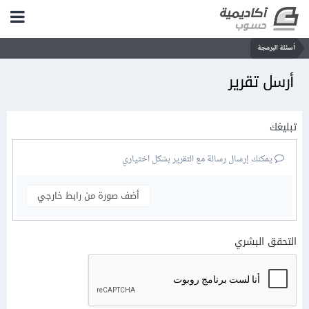
أسئلة البرمجة
أرسل تقرير
تبليغك
يمكنك إرسال رسالة مع التقرير بشكل اختياري
أضف صورة من رابط خارجي
التحقق البشري