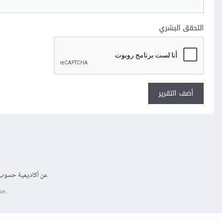
التحقق البشري
أضف التقرير
عن أكاديمية حسوب
se.