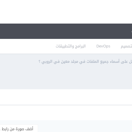
تصميم
DevOps
البرامج والتطبيقات
 على أسماء جميع الملفات في مجلد معين في الروبي ؟
أضف صورة من رابط 