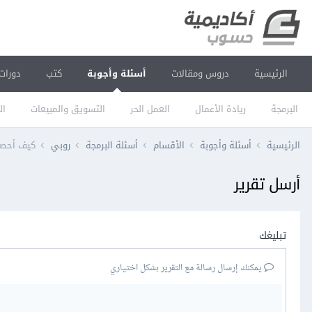
الرئيسية
دروس ومقالات
أسئلة وأجوبة
كتب
دورات
البرمجة
ريادة الأعمال
العمل الحر
التسويق والمبيعات
ال
الرئيسية
أسئلة وأجوبة
الأقسام
أسئلة البرمجة
روبي
كيف أحصل
أرسل تقرير
تبليغك
يمكنك إرسال رسالة مع التقرير بشكل اختياري