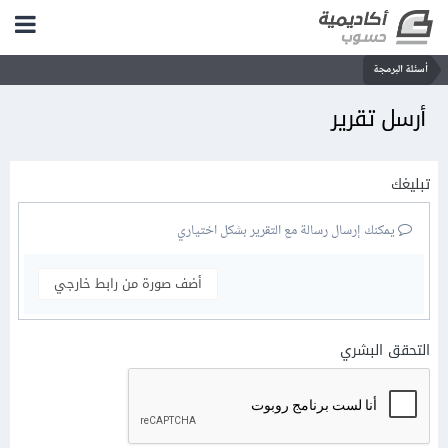
أسئلة البرمجة
أرسل تقرير
تبليغك
يمكنك إرسال رسالة مع التقرير بشكل اختياري
أضف صورة من رابط خارجي
التحقق البشري