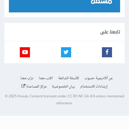
تابعنا على
عن أكاديمية حسوب
الأسئلة الشائعة
اكتب معنا
درّب معنا
إرشادات الاستخدام
بيان الخصوصية
مركز المساعدة
© 2025
Hsoub
.
Content licensed under
CC BY-NC-SA 4.0
unless mentioned
otherwise.