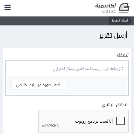
أسئلة البرمجة
أرسل تقرير
تبليغك
يمكنك إرسال رسالة مع التقرير بشكل اختياري
أضف صورة من رابط خارجي
التحقق البشري