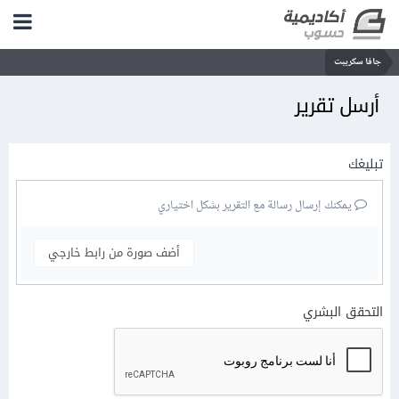
جافا سكريبت
أرسل تقرير
تبليغك
يمكنك إرسال رسالة مع التقرير بشكل اختياري
أضف صورة من رابط خارجي
التحقق البشري