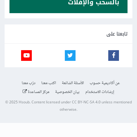
تابعنا على
عن أكاديمية حسوب
الأسئلة الشائعة
اكتب معنا
درّب معنا
إرشادات الاستخدام
بيان الخصوصية
مركز المساعدة
© 2025
Hsoub
.
Content licensed under
CC BY-NC-SA 4.0
unless mentioned
otherwise.