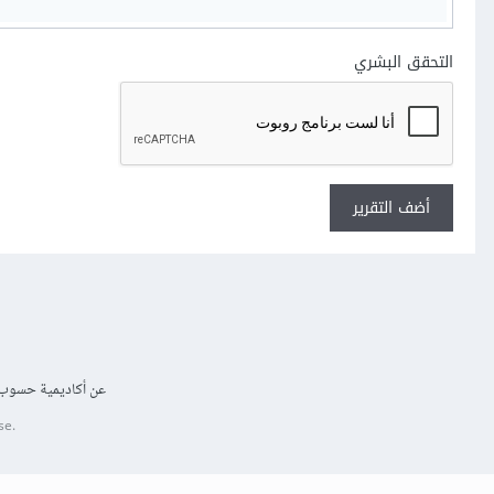
التحقق البشري
أضف التقرير
عن أكاديمية حسوب
se.