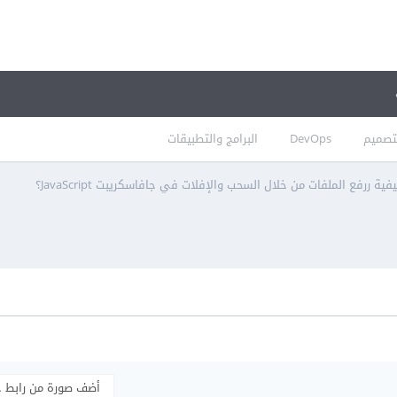
تصميم
DevOps
البرامج والتطبيقات
فية ررفع الملفات من خلال السحب والإفلات في جافاسكريبت JavaScript؟
أضف صورة من رابط 