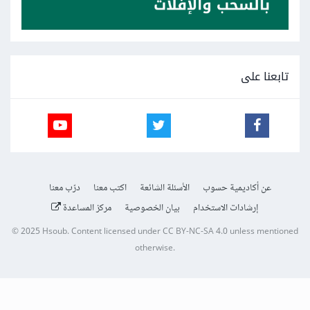
تابعنا على
عن أكاديمية حسوب
الأسئلة الشائعة
اكتب معنا
درّب معنا
إرشادات الاستخدام
بيان الخصوصية
مركز المساعدة
© 2025
Hsoub
.
Content licensed under
CC BY-NC-SA 4.0
unless mentioned
otherwise.