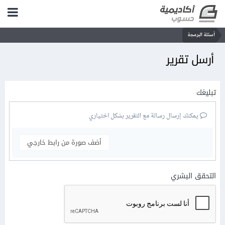
أسئلة البرمجة
أرسل تقرير
تبليغك
يمكنك إرسال رسالة مع التقرير بشكل اختياري
أضف صورة من رابط خارجي
التحقق البشري