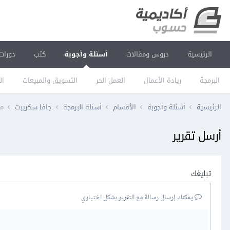
الرئيسية
دروس ومقالات
أسئلة وأجوبة
كتب
دورات
البرمجة
ريادة الأعمال
العمل الحر
التسويق والمبيعات
ال
الرئيسية
أسئلة وأجوبة
الأقسام
أسئلة البرمجة
جافا سكريبت
مش
أرسل تقرير
تبليغك
يمكنك إرسال رسالة مع التقرير بشكل اختياري