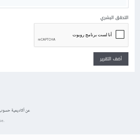
التحقق البشري
أضف التقرير
عن أكاديمية حسوب
se.