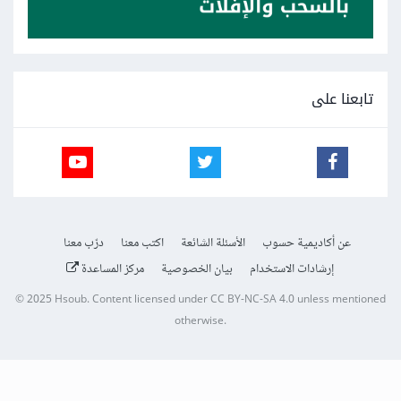
تابعنا على
عن أكاديمية حسوب
الأسئلة الشائعة
اكتب معنا
درّب معنا
إرشادات الاستخدام
بيان الخصوصية
مركز المساعدة
© 2025
Hsoub
.
Content licensed under
CC BY-NC-SA 4.0
unless mentioned
otherwise.