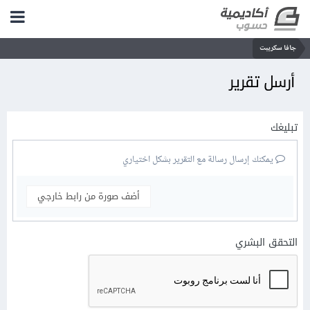
جافا سكريبت
أرسل تقرير
تبليغك
يمكنك إرسال رسالة مع التقرير بشكل اختياري
أضف صورة من رابط خارجي
التحقق البشري