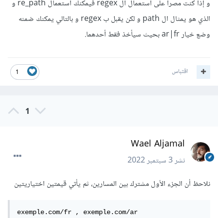
و إذا كنت مصراً على استعمال ال regex فيمكنك استعمال re_path و
الذي هو يمثال ال path و لكن يقبل ب regex و بالتالي يمكنك ضمنه
وضع خيار ar|fr بحيث سيأخذ فقط أحدهما.
اقتباس
1
1
Wael Aljamal
نشر
3 سبتمبر 2022
نلاحظ أن الجزء الأول مشترك بين المسارين، ثم يأتي قيمتين اختياريتين
exemple.com/fr , exemple.com/ar
