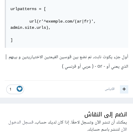
urlpatterns = [

	url(r'^exemple.com/(ar|fr)', 
admin.site.urls),

]
أول جزء يكوت ثابت، ثم نضع بين قوسين القيمتين الاختياريتين و بينهم |
الذي يعني أو - or - ( عربي أو فرنسي )
اقتباس
1
انضم إلى النقاش
يمكنك أن تنشر الآن وتسجل لاحقًا. إذا كان لديك حساب،
فسجل الدخول
الآن
لتنشر باسم حسابك.