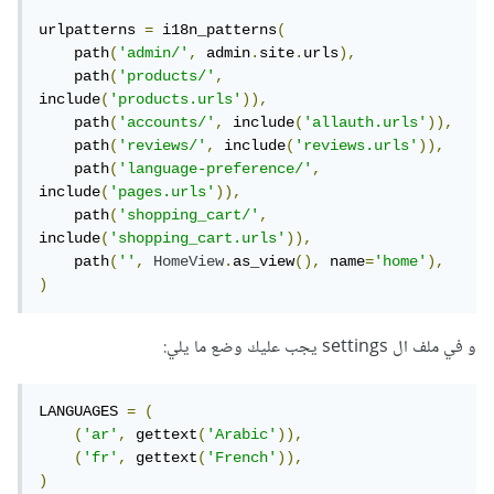
urlpatterns 
=
 i18n_patterns
(
    path
(
'admin/'
,
 admin
.
site
.
urls
),
    path
(
'products/'
,
include
(
'products.urls'
)),
    path
(
'accounts/'
,
 include
(
'allauth.urls'
)),
    path
(
'reviews/'
,
 include
(
'reviews.urls'
)),
    path
(
'language-preference/'
,
include
(
'pages.urls'
)),
    path
(
'shopping_cart/'
,
include
(
'shopping_cart.urls'
)),
    path
(
''
,
HomeView
.
as_view
(),
 name
=
'home'
),
)
و في ملف ال settings يجب عليك وضع ما يلي:
LANGUAGES 
=
(
(
'ar'
,
 gettext
(
'Arabic'
)),
(
'fr'
,
 gettext
(
'French'
)),
)