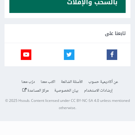
تابعنا على
عن أكاديمية حسوب
الأسئلة الشائعة
اكتب معنا
درّب معنا
إرشادات الاستخدام
بيان الخصوصية
مركز المساعدة
© 2025
Hsoub
.
Content licensed under
CC BY-NC-SA 4.0
unless mentioned
otherwise.