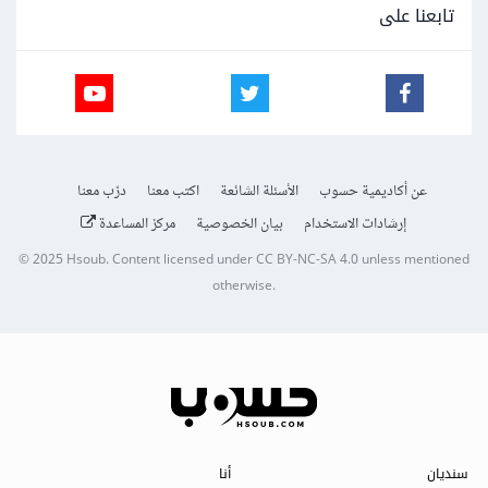
تابعنا على
عن أكاديمية حسوب
الأسئلة الشائعة
اكتب معنا
درّب معنا
إرشادات الاستخدام
بيان الخصوصية
مركز المساعدة
© 2025
Hsoub
.
Content licensed under
CC BY-NC-SA 4.0
unless mentioned
otherwise.