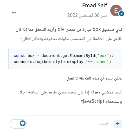
Emad Saif
نشر
30 أغسطس 2022
لدي صندوق box عبارة عن عنصر div وأريد التحقق مما إذا كان
ظاهر على الشاشة في المتصفح، حاولت تحديده بالشكل التالي:
const
 box 
=
 document
.
getElementById
(
'box'
);
cconsole
.
log
(
box
.
style
.
display 
!==
'none'
)
ولكن يبدو أن هذه الطريقة لا تعمل.
كيف يمكنني معرفة إذا كان عنصر معين ظاهر على الشاشة أم لا
بإستخدام JavaScript؟
اقتباس
1