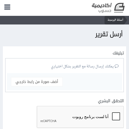
أسئلة البرمجة
أرسل تقرير
تبليغك
يمكنك إرسال رسالة مع التقرير بشكل اختياري
أضف صورة من رابط خارجي
التحقق البشري