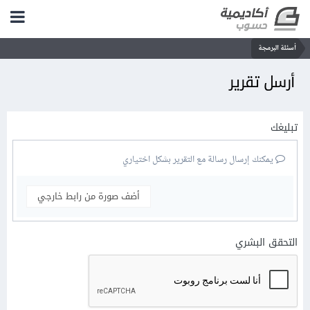
أسئلة البرمجة
أرسل تقرير
تبليغك
يمكنك إرسال رسالة مع التقرير بشكل اختياري
أضف صورة من رابط خارجي
التحقق البشري