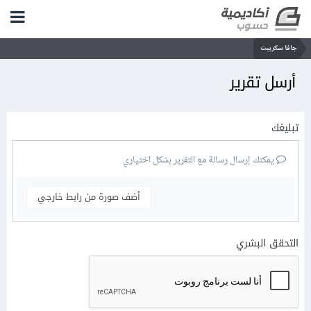
جافا سكريبت
أرسل تقرير
تبليغك
يمكنك إرسال رسالة مع التقرير بشكل اختياري
أضف صورة من رابط خارجي
التحقق البشري