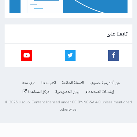
تابعنا على
عن أكاديمية حسوب
الأسئلة الشائعة
اكتب معنا
درّب معنا
إرشادات الاستخدام
بيان الخصوصية
مركز المساعدة
© 2025
Hsoub
.
Content licensed under
CC BY-NC-SA 4.0
unless mentioned
otherwise.