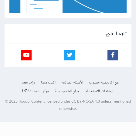
تابعنا على
عن أكاديمية حسوب
الأسئلة الشائعة
اكتب معنا
درّب معنا
إرشادات الاستخدام
بيان الخصوصية
مركز المساعدة
© 2025
Hsoub
.
Content licensed under
CC BY-NC-SA 4.0
unless mentioned
otherwise.