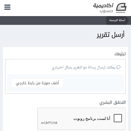
أسئلة البرمجة
أرسل تقرير
تبليغك
يمكنك إرسال رسالة مع التقرير بشكل اختياري
أضف صورة من رابط خارجي
التحقق البشري