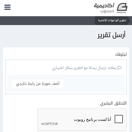
تطوير الواجهات الأمامية
أرسل تقرير
تبليغك
يمكنك إرسال رسالة مع التقرير بشكل اختياري
أضف صورة من رابط خارجي
التحقق البشري