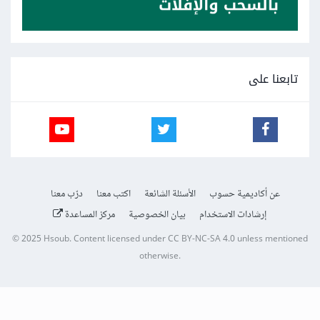
تابعنا على
عن أكاديمية حسوب
الأسئلة الشائعة
اكتب معنا
درّب معنا
إرشادات الاستخدام
بيان الخصوصية
مركز المساعدة
© 2025
Hsoub
.
Content licensed under
CC BY-NC-SA 4.0
unless mentioned
otherwise.