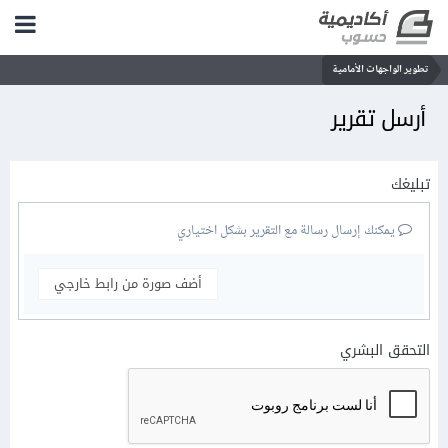
تطوير الواجهات الأمامية
أرسل تقرير
تبليغك
يمكنك إرسال رسالة مع التقرير بشكل اختياري
أضف صورة من رابط خارجي
التحقق البشري