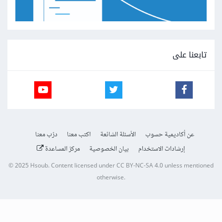
تابعنا على
عن أكاديمية حسوب
الأسئلة الشائعة
اكتب معنا
درّب معنا
إرشادات الاستخدام
بيان الخصوصية
مركز المساعدة
© 2025
Hsoub
.
Content licensed under
CC BY-NC-SA 4.0
unless mentioned
otherwise.