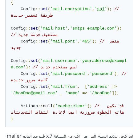
{
Config
::
set
(
'mail.encryption'
,
'
ssl
'
);
// 
طريقة تشفير جديدة
Config
::
set
(
'mail.host'
,
'smtps.example.com'
);
// مستضيف خدمة جديد
// منفذ 
);
'465'
,
'mail.port'
(
set
::
Config
جديد
Config
::
set
(
'mail.username'
,
'youraddress@exampl
// اسم مستخدم جديد
);
e.com'
Config
::
set
(
'mail.password'
,
'password'
);
// 
كلمة مرور جديدة
Config
::
set
(
'mail.from'
,
[
'address'
=>
'JhonDoe@gmail.com'
,
'name'
=>
'JhonDoe'
]);
//  قد تكون 
);
'cache:clear'
(
call
::
Artisan
هاته الخطوة ضرورية ايضا لاعادة التقاط التحديثات
}
اما كحل يلائم النسخ التي هي اكبر من النسخة 7.x فيوجد التابع mailer