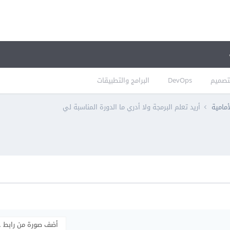
تصميم
DevOps
البرامج والتطبيقات
أمامية
أريد تعلم البرمجة ولا أدري ما الدورة المناسبة لي
أضف صورة من رابط 