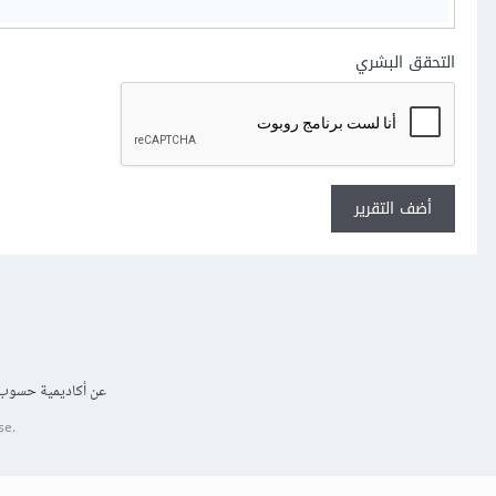
التحقق البشري
أضف التقرير
عن أكاديمية حسوب
se.