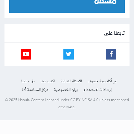
تابعنا على
عن أكاديمية حسوب
الأسئلة الشائعة
اكتب معنا
درّب معنا
إرشادات الاستخدام
بيان الخصوصية
مركز المساعدة
© 2025
Hsoub
.
Content licensed under
CC BY-NC-SA 4.0
unless mentioned
otherwise.