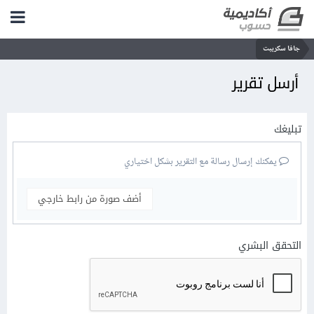
جافا سكريبت
أرسل تقرير
تبليغك
يمكنك إرسال رسالة مع التقرير بشكل اختياري
أضف صورة من رابط خارجي
التحقق البشري