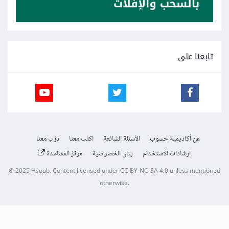
تابعنا على
عن أكاديمية حسوب
الأسئلة الشائعة
اكتب معنا
درّب معنا
إرشادات الاستخدام
بيان الخصوصية
مركز المساعدة
© 2025
Hsoub
.
Content licensed under
CC BY-NC-SA 4.0
unless mentioned
otherwise.