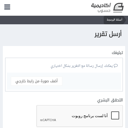
أسئلة البرمجة
أرسل تقرير
تبليغك
يمكنك إرسال رسالة مع التقرير بشكل اختياري
أضف صورة من رابط خارجي
التحقق البشري