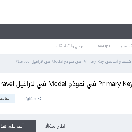
تصميم
DevOps
البرامج والتطبيقات
P في نموذج Model في لارافيل Laravel؟
متابعو
مشاركة
اطرح سؤالًا
أجب على هذا 