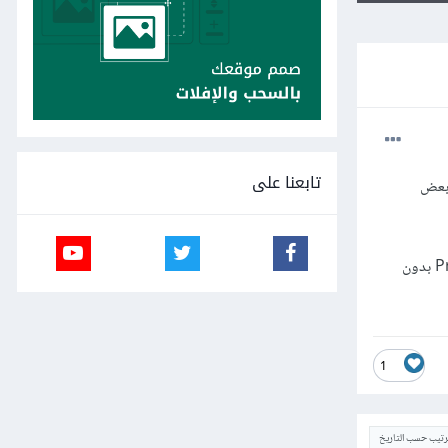
تابعنا على
 أتعلم لارافيل Laravel ولكني لم أقم بعمل عمود id في بعض
الآن أحاول أن أعيد تعديل هذا المشروع، وكنت أتسأل هل توجد طريقة لتحديد عمود معين كمفتاح أساسي Primary Key بدون
1
ترتيب حسب التاريخ