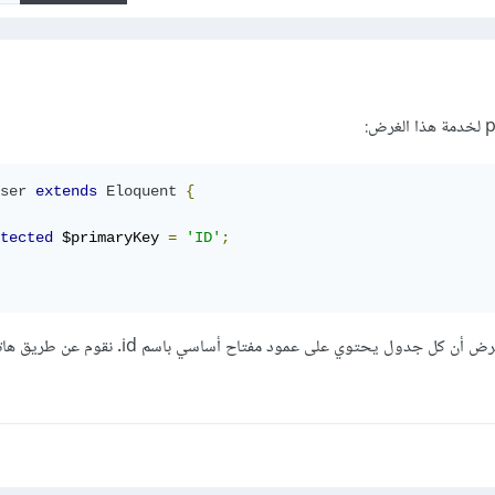
ser
extends
Eloquent
{
tected
 $primaryKey 
=
'ID'
;
لأن لارافيل Eloquent سيفترض أن كل جدول يحتوي على عمود مفتاح أساسي