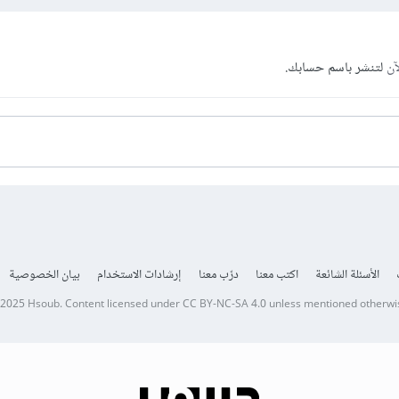
آن
لتنشر باسم حسابك.
الأسئلة الشائعة
اكتب معنا
درّب معنا
إرشادات الاستخدام
بيان الخصوصية
 2025
Hsoub
.
Content licensed under
CC BY-NC-SA 4.0
unless mentioned otherwi