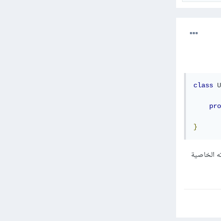
class
U
pro
}
 باسم id. نقوم عن طريق هاته الخاصية