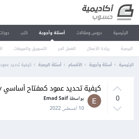
الرئيسية
دروس ومقالات
أسئلة وأجوبة
كتب
دورات
البرمجة
ريادة الأعمال
العمل الحر
التسويق والمبيعات
ال
الرئيسية
أسئلة وأجوبة
الأقسام
أسئلة البرمجة
كيفية تحديد عمود كمفتاح أساسي rimary Key
كيفية تحديد عمود كمفتاح أساسي Primary Key في نموذج Model في لارافيل Laravel؟
0
بواسطة Emad Saif
10 أغسطس 2022