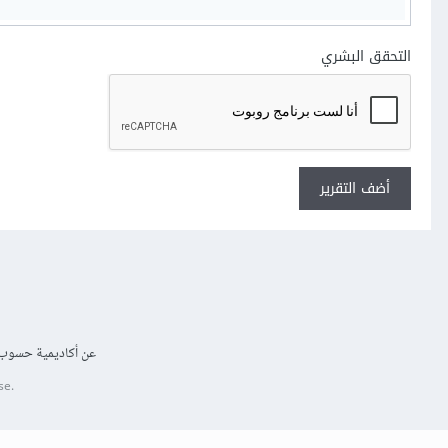
التحقق البشري
أضف التقرير
عن أكاديمية حسوب
se.