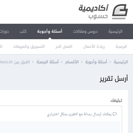
الرئيسية
دروس ومقالات
أسئلة وأجوبة
كتب
دورات
البرمجة
ريادة الأعمال
العمل الحر
التسويق والمبيعات
ال
الرئيسية
أسئلة وأجوبة
الأقسام
أسئلة البرمجة
الفرق بين classList و setAttribute في جافا سكريبت؟
أرسل تقرير
تبليغك
يمكنك إرسال رسالة مع التقرير بشكل اختياري