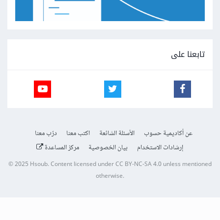
تابعنا على
عن أكاديمية حسوب
الأسئلة الشائعة
اكتب معنا
درّب معنا
إرشادات الاستخدام
بيان الخصوصية
مركز المساعدة
© 2025
Hsoub
.
Content licensed under
CC BY-NC-SA 4.0
unless mentioned
otherwise.