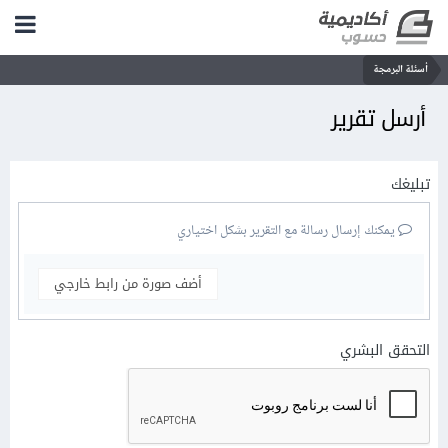
أسئلة البرمجة
أرسل تقرير
تبليغك
يمكنك إرسال رسالة مع التقرير بشكل اختياري
أضف صورة من رابط خارجي
التحقق البشري