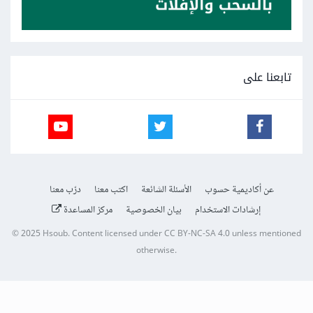
تابعنا على
عن أكاديمية حسوب
الأسئلة الشائعة
اكتب معنا
درّب معنا
إرشادات الاستخدام
بيان الخصوصية
مركز المساعدة
© 2025
Hsoub
.
Content licensed under
CC BY-NC-SA 4.0
unless mentioned
otherwise.